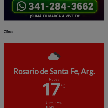
Clima
Rosario de Santa Fe, Arg.
Nubes
17
℃
16º - 17º%
84%