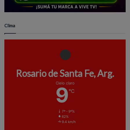
Clima
Rosario de Santa Fe, Arg.
Cielo claro
9
℃
7º - 9º%
62%
9.4 km/h