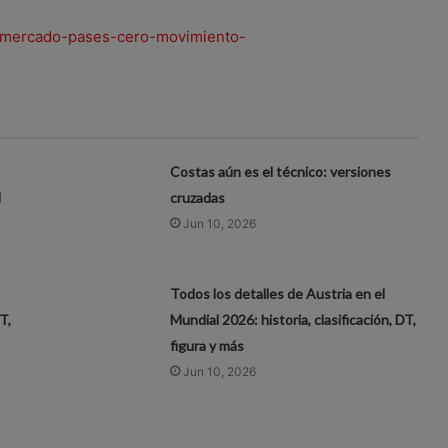
a-mercado-pases-cero-movimiento-
Costas aún es el técnico: versiones
l
cruzadas
Jun 10, 2026
Todos los detalles de Austria en el
T,
Mundial 2026: historia, clasificación, DT,
figura y más
Jun 10, 2026