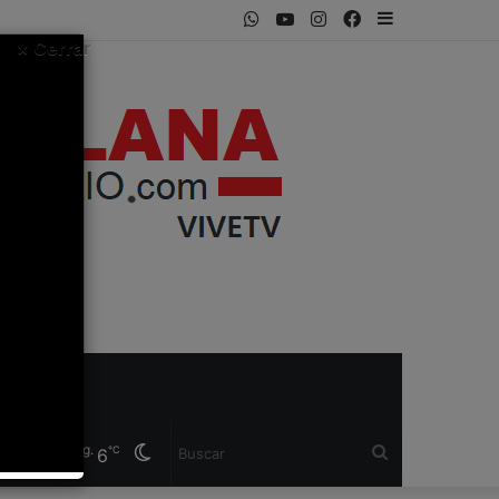
WhatsApp
Youtube
Instagram
Facebook
Sidebar
× Cerrar
 Fe, Arg.
Cambiar
Buscar
℃
6