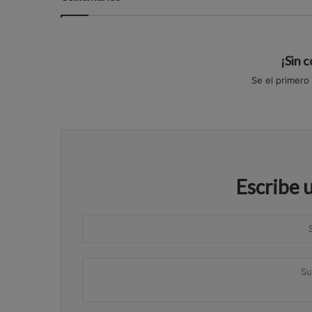
¡Sin 
Se el primero
Escribe 
S
u
n
S
o
u
m
c
b
o
r