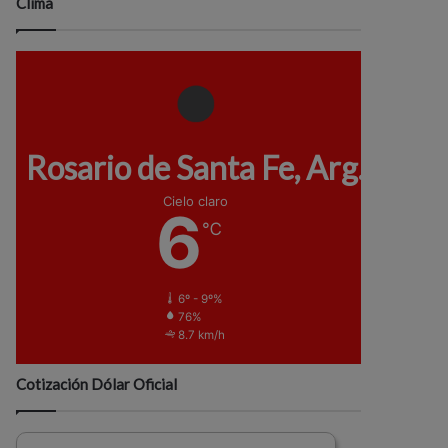
Clima
Rosario de Santa Fe, Arg.
Cielo claro
6
℃
6º - 9º%
76%
8.7 km/h
Cotización Dólar Oficial