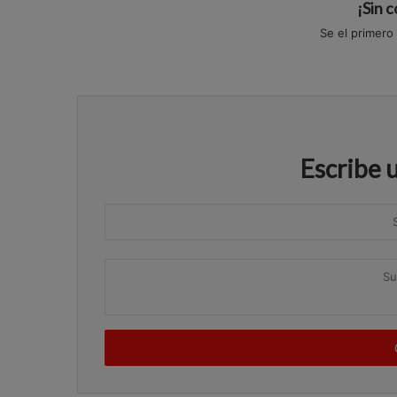
¡Sin 
Se el primero
Escribe 
S
u
n
S
o
u
m
c
b
o
r
m
e
e
n