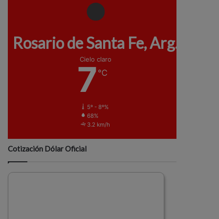
Rosario de Santa Fe, Arg.
Cielo claro
7
℃
5º - 8º%
68%
3.2 km/h
Cotización Dólar Oficial