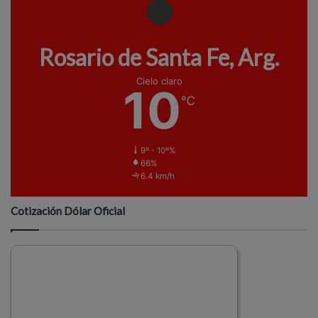
Rosario de Santa Fe, Arg.
Cielo claro
10
℃
9º - 10º%
66%
6.4 km/h
Cotización Dólar Oficial