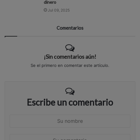
dinero
Jul 09, 2025
Comentarios
¡Sin comentarios aún!
Se el primero en comentar este artículo.
Escribe un comentario
S
u
n
S
o